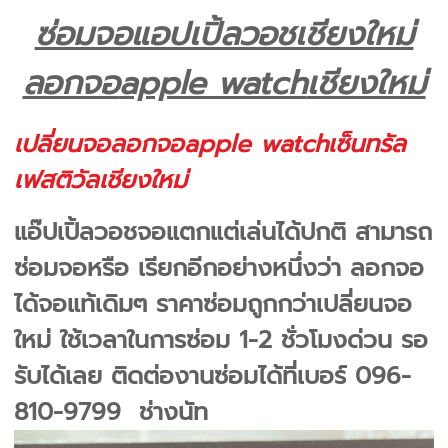
ซ่อมจอแอปเปิ้ลวอชเชียงใหม่
ลอกจอ
apple watch
เชียงใหม่
เปลี่ยนจอลอกจอ
apple watch
เซ็นทรัล
เฟสติวัลเชียงใหม่
แอ๊ปเปิ้ลวอชจอแตกแต่เล่นได้ปกติ สามารถ
ซ่อมจอหรือ เรียกอีกอย่างหนึ่งว่า ลอกจอ
ได้จอแท้เดิมๆ ราคาซ่อมถูกกว่าเปลี่ยนจอ
ใหม่ ใช้เวลาในการซ่อม 1-2 ชั่วโมงด่วน รอ
รับได้เลย ติดต่องานซ่อมได้ที่เบอร์ 096-
810-9799 ช่างนัท