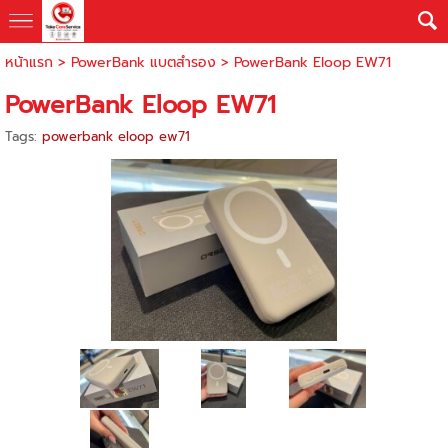
หน้าแรก
>
PowerBank แบตสำรอง
>
PowerBank Eloop EW71
PowerBank Eloop EW71
Tags:
powerbank eloop ew71