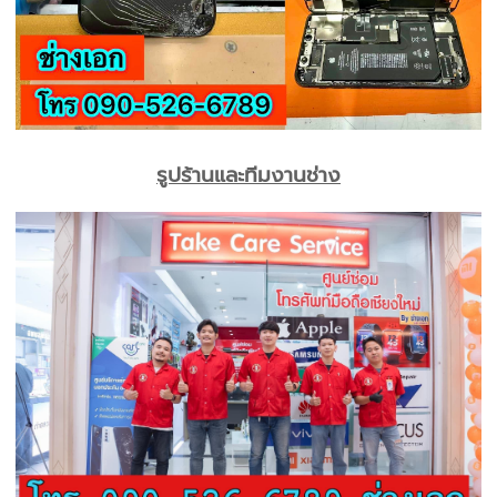
รูปร้านและทีมงานช่าง