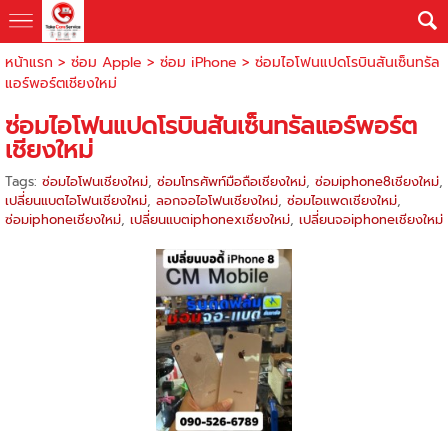
หน้าแรก
>
ซ่อม Apple
>
ซ่อม iPhone
>
ซ่อมไอโฟนแปดโรบินสันเซ็นทรัล
แอร์พอร์ตเชียงใหม่
ซ่อมไอโฟนแปดโรบินสันเซ็นทรัลแอร์พอร์ต
เชียงใหม่
Tags:
ซ่อมไอโฟนเชียงใหม่
,
ซ่อมโทรศัพท์มือถือเชียงใหม่
,
ซ่อมiphone8เชียงใหม่
,
เปลี่ยนแบตไอโฟนเชียงใหม่
,
ลอกจอไอโฟนเชียงใหม่
,
ซ่อมไอแพดเชียงใหม่
,
ซ่อมiphoneเชียงใหม่
,
เปลี่ยนแบตiphonexเชียงใหม่
,
เปลี่ยนจอiphoneเชียงใหม่