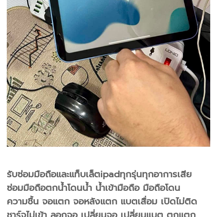
รับซ่อมมือถือและแท็บเล็ตipadทุกรุ่นทุกอาการเสีย
ซ่อมมือถือตกน้ำโดนน้ำ น้ำเข้ามือถือ มือถือโดน
ความชื้น จอแตก จอหลังแตก แบตเสื่อม เปิดไม่ติด
ชาร์จไม่เข้า ลอกจอ เปลี่ยนจอ เปลี่ยนแบต ตกแตก