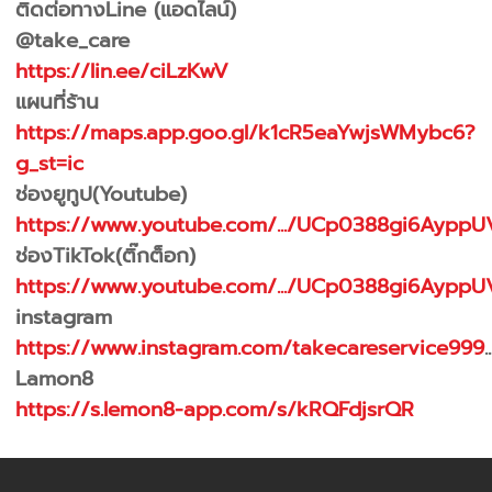
ติดต่อทางLine (แอดไลน์)
@take_care
https://lin.ee/ciLzKwV
แผนที่ร้าน
https://maps.app.goo.gl/k1cR5eaYwjsWMybc6?
g_st=ic
ช่องยูทูป(Youtube)
https://www.youtube.com/.../UCp0388gi6AyppU
ช่องTikTok(ติ๊กต็อก)
https://www.youtube.com/.../UCp0388gi6AyppU
instagram
https://www.instagram.com/takecareservice999
..
Lamon8
https://s.lemon8-app.com/s/kRQFdjsrQR