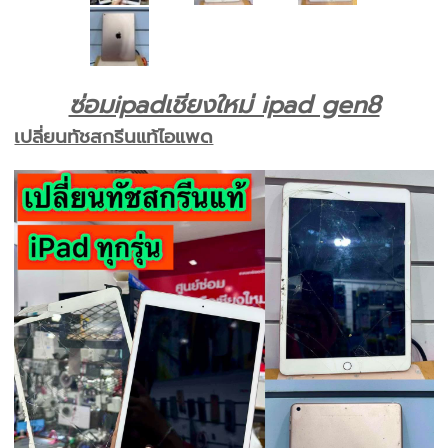
ซ่อมipadเชียงใหม่ ipad gen8
เปลี่ยนทัชสกรีนแท้ไอแพด