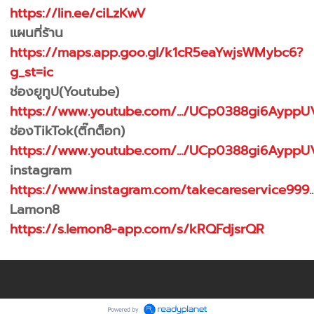
https://lin.ee/ciLzKwV
แผนที่ร้าน
https://maps.app.goo.gl/k1cR5eaYwjsWMybc6?
g_st=ic
ช่องยูทูป(Youtube)
https://www.youtube.com/.../UCp0388gi6AyppU
ช่องTikTok(ติ๊กต็อก)
https://www.youtube.com/.../UCp0388gi6AyppU
instagram
https://www.instagram.com/takecareservice999
..
Lamon8
https://s.lemon8-app.com/s/kRQFdjsrQR