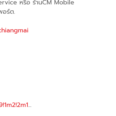
Service หรือ ร้านCM Mobile
์พอร์ต.
chiangmai
m9!1m2!2m1
...