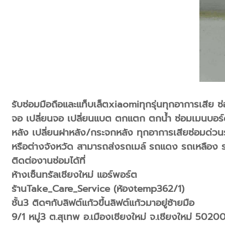
รับซ่อมมือถือและแท็บเล็ตxiaomiทุกรุ่นทุกอาการเสีย ซ
จอ เปลี่ยนจอ เปลี่ยนแบต ตกแตก ตกน้ำ ซ่อมเมนบอร์ด
หลัง เปลี่ยนฝาหลัง/กระจกหลัง ทุกอาการเสียซ่อมด่วนรอร
หรือต่างจังหวัด สามารถส่งรถเมล์ รถแดง รถเหลือง รถ
ติดต่องานซ่อมได้ที่
ห้างเซ็นทรัลเชียงใหม่ แอร์พอร์ต
ร้านTake_Care_Service (ห้องtemp362/1)
ชั้น3 ติดๆกับลิฟต์แก้วขึ้นลิฟต์แก้วมาอยู่ซ้ายมือ
9/1 หมู่3 ต.สุเทพ อ.เมืองเชียงใหม่ จ.เชียงใหม่ 5020