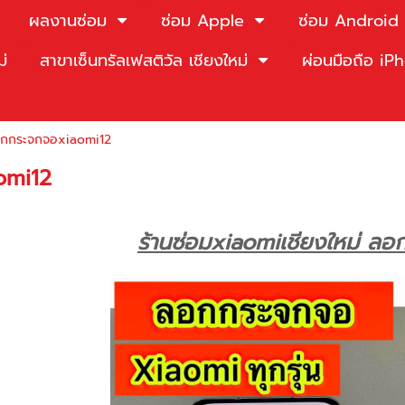
ผลงานซ่อม
ซ่อม Apple
ซ่อม Android
ม่
สาขาเซ็นทรัลเฟสติวัล เชียงใหม่
ผ่อนมือถือ i
ลอกกระจกจอxiaomi12
omi12
ร้านซ่อมxiaomiเชียงใหม่ ล