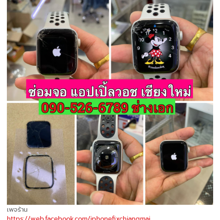
เพจร้าน
https://web.facebook.com/iphonefixchiangmai