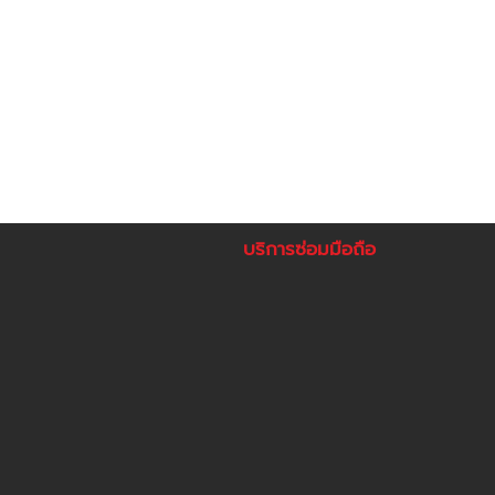
บริการซ่อมมือถือ