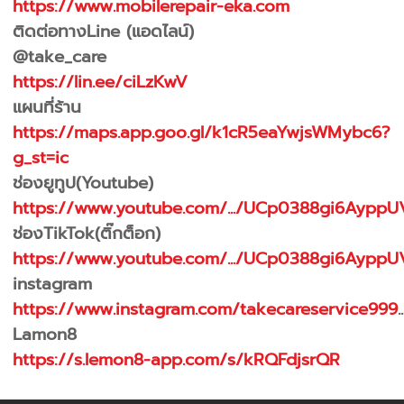
https://www.mobilerepair-eka.com
ติดต่อทางLine (แอดไลน์)
@take_care
https://lin.ee/ciLzKwV
แผนที่ร้าน
https://maps.app.goo.gl/k1cR5eaYwjsWMybc6?
g_st=ic
ช่องยูทูป(Youtube)
https://www.youtube.com/.../UCp0388gi6AyppU
ช่องTikTok(ติ๊กต็อก)
https://www.youtube.com/.../UCp0388gi6AyppU
instagram
https://www.instagram.com/takecareservice999
..
Lamon8
https://s.lemon8-app.com/s/kRQFdjsrQR