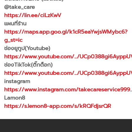
@take_care
https://lin.ee/ciLzKwV
แผนที่ร้าน
https://maps.app.goo.gl/k1cR5eaYwjsWMybc6?
g_st=ic
ช่องยูทูป(Youtube)
https://www.youtube.com/.../UCp0388gi6AyppU
ช่องTikTok(ติ๊กต็อก)
https://www.youtube.com/.../UCp0388gi6AyppU
instagram
https://www.instagram.com/takecareservice999
..
Lamon8
https://s.lemon8-app.com/s/kRQFdjsrQR