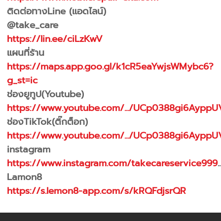
ติดต่อทางLine (แอดไลน์)
@take_care
https://lin.ee/ciLzKwV
แผนที่ร้าน
https://maps.app.goo.gl/k1cR5eaYwjsWMybc6?
g_st=ic
ช่องยูทูป(Youtube)
https://www.youtube.com/.../UCp0388gi6AyppU
ช่องTikTok(ติ๊กต็อก)
https://www.youtube.com/.../UCp0388gi6AyppU
instagram
https://www.instagram.com/takecareservice999
..
Lamon8
https://s.lemon8-app.com/s/kRQFdjsrQR