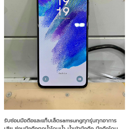
รับซ่อมมือถือและแท็บเล็ตsamsungทุกรุ่นทุกอาการ
เสีย ซ่อมมือถือตกน้ำโดนน้ำ น้ำเข้ามือถือ มือถือโดน