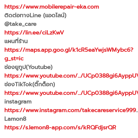
https://www.mobilerepair-eka.com
ติดต่อทางLine (แอดไลน์)
@take_care
https://lin.ee/ciLzKwV
แผนที่ร้าน
https://maps.app.goo.gl/k1cR5eaYwjsWMybc6?
g_st=ic
ช่องยูทูป(Youtube)
https://www.youtube.com/.../UCp0388gi6AyppU
ช่องTikTok(ติ๊กต็อก)
https://www.youtube.com/.../UCp0388gi6AyppU
instagram
https://www.instagram.com/takecareservice999
..
Lamon8
https://s.lemon8-app.com/s/kRQFdjsrQR