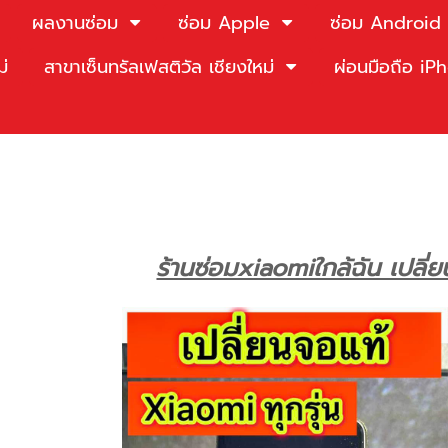
ผลงานซ่อม
ซ่อม Apple
ซ่อม Android
ม่
สาขาเซ็นทรัลเฟสติวัล เชียงใหม่
ผ่อนมือถือ i
ร้านซ่อมxiaomiใกล้ฉัน เปลี