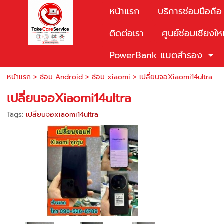
หน้าแรก
บริการซ่อมมือถือ
ติดต่อเรา
ศูนย์ซ่อมเชียงให
PowerBank แบตสำรอง
หน้าแรก
>
ซ่อม Android
>
ซ่อม xiaomi
>
เปลี่ยนจอXiaomi14ultra
เปลี่ยนจอXiaomi14ultra
Tags:
เปลี่ยนจอxiaomi14ultra