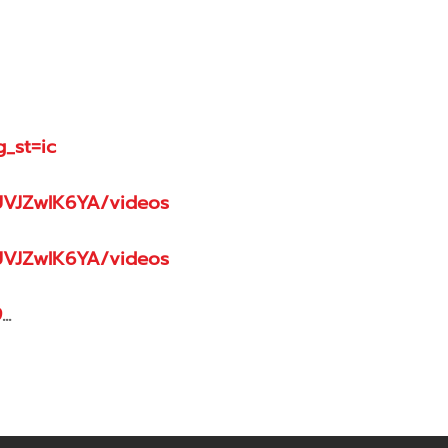
_st=ic
UVJZwlK6YA/videos
UVJZwlK6YA/videos
9
...