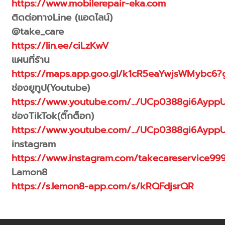
https://www.mobilerepair-eka.com
ติดต่อทางLine (แอดไลน์)
@take_care
https://lin.ee/ciLzKwV
แผนที่ร้าน
https://maps.app.goo.gl/k1cR5eaYwjsWMybc6?g
ช่องยูทูป(Youtube)
https://www.youtube.com/.../UCp0388gi6Aypp
ช่องTikTok(ติ๊กต็อก)
https://www.youtube.com/.../UCp0388gi6Aypp
instagram
https://www.instagram.com/takecareservice99
Lamon8
https://s.lemon8-app.com/s/kRQFdjsrQR