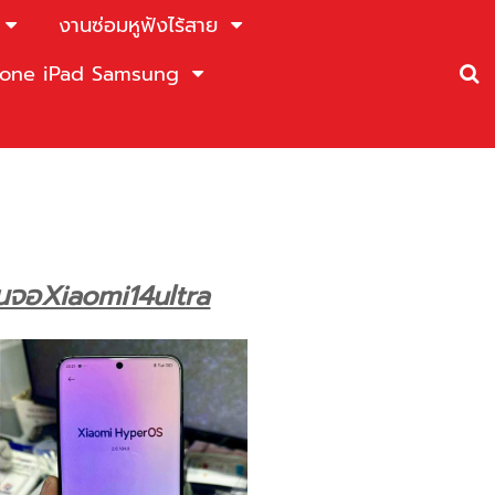
งานซ่อมหูฟังไร้สาย
Phone iPad Samsung
่ยนจอXiaomi14ultra