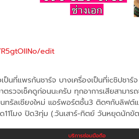
YR5gtOIINo/edit
เป็นที่แพรก้นชาร์จ บางเครื่องเป็นที่icชิปชาร
้ามาตรวจเช็คดูก่อนนะครับ ทุกอาการเสียสามารถ
ทรัลเชียงใหม่ แอร์พอร์ตชั้น3 ติดๆกับลิฟต์แก้
ปิด11โมง ปิด3ทุ่ม (.วันเสาร์-ทิตย์ วันหยุดนักข
บริการซ่อมมือถือ