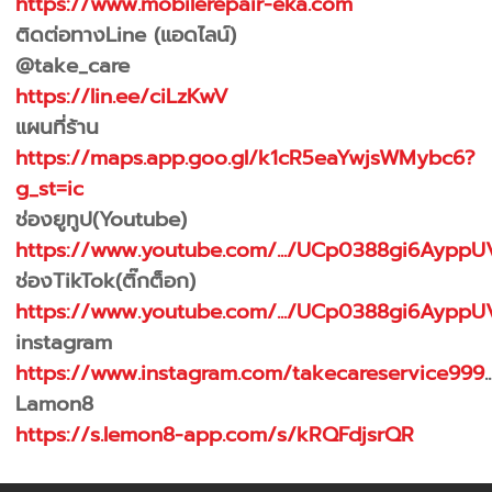
https://www.mobilerepair-eka.com
ติดต่อทางLine (แอดไลน์)
@take_care
https://lin.ee/ciLzKwV
แผนที่ร้าน
https://maps.app.goo.gl/k1cR5eaYwjsWMybc6?
g_st=ic
ช่องยูทูป(Youtube)
https://www.youtube.com/.../UCp0388gi6AyppU
ช่องTikTok(ติ๊กต็อก)
https://www.youtube.com/.../UCp0388gi6AyppU
instagram
https://www.instagram.com/takecareservice999
..
Lamon8
https://s.lemon8-app.com/s/kRQFdjsrQR