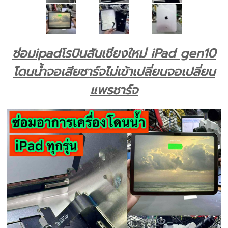
ซ่อมipadโรบินสันเชียงใหม่ iPad gen10
โดนน้ำจอเสียชาร์จไม่เข้าเปลี่ยนจอเปลี่ยน
แพรชาร์จ