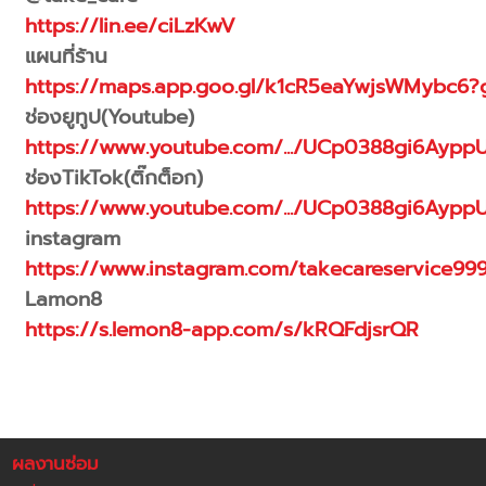
https://lin.ee/ciLzKwV
แผนที่ร้าน
https://maps.app.goo.gl/k1cR5eaYwjsWMybc6?g
ช่องยูทูป(Youtube)
https://www.youtube.com/.../UCp0388gi6Aypp
ช่องTikTok(ติ๊กต็อก)
https://www.youtube.com/.../UCp0388gi6Aypp
instagram
https://www.instagram.com/takecareservice99
Lamon8
https://s.lemon8-app.com/s/kRQFdjsrQR
ผลงานซ่อม