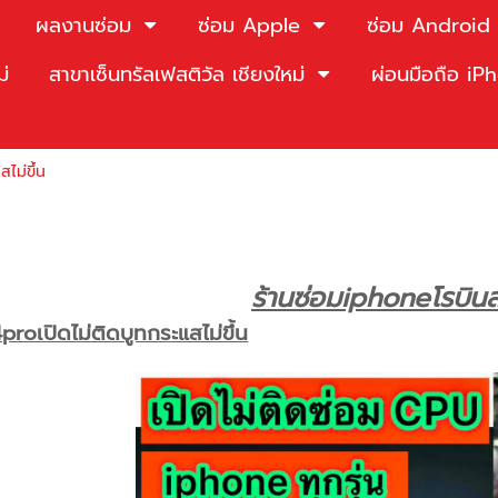
ผลงานซ่อม
ซ่อม Apple
ซ่อม Android
ม่
สาขาเซ็นทรัลเฟสติวัล เชียงใหม่
ผ่อนมือถือ i
ไม่ขึ้น
ร้านซ่อมiphoneโรบินส
roเปิดไม่ติดบูทกระแสไม่ขึ้น