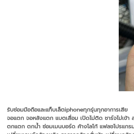
รับซ่อมมือถือและแท็บเล็ตiphoneทุกรุ่นทุกอาการเสีย
จอแตก จอหลังแตก แบตเสื่อม เปิดไม่ติด ชาร์จไม่เข้า
ตกแตก ตกน้ำ ซ่อมเมนบอร์ด ค้างโลโก้ แฟลชโปรแกร