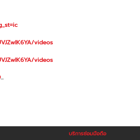
_st=ic
UVJZwlK6YA/videos
UVJZwlK6YA/videos
9
...
บริการซ่อมมือถือ