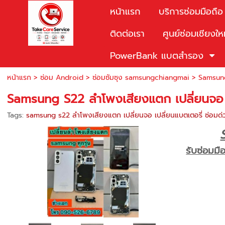
หน้าแรก
บริการซ่อมมือถือ
ติดต่อเรา
ศูนย์ซ่อมเชียงให
PowerBank แบตสำรอง
หน้าแรก
>
ซ่อม Android
>
ซ่อมซัมซุง samsungchiangmai
>
Samsung
Samsung S22 ลำโพงเสียงแตก เปลี่ยนจอ เป
Tags:
samsung s22 ลำโพงเสียงแตก เปลี่ยนจอ เปลี่ยนแบตเตอรี่ ซ่อมด่
รับซ่อมมื