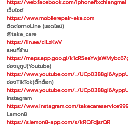
https://web.facebook.com/iphonefixchiangmai
เว็บไซต์
https://www.mobilerepair-eka.com
ติดต่อทางLine (แอดไลน์)
@take_care
https://lin.ee/ciLzKwV
แผนที่ร้าน
https://maps.app.goo.gl/k1cR5eaYwjsWMybc6?g
ช่องยูทูป(Youtube)
https://www.youtube.com/.../UCp0388gi6Aypp
ช่องTikTok(ติ๊กต็อก)
https://www.youtube.com/.../UCp0388gi6Aypp
instagram
https://www.instagram.com/takecareservice99
Lamon8
https://s.lemon8-app.com/s/kRQFdjsrQR