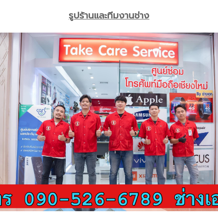
รูปร้านและทีมงานช่าง