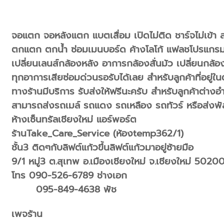
จอแตก จอหลังแตก แบตเสื่อม เปิดไม่ติด ชาร์จไม่เข้า
ตกแตก ตกน้ำ ซ่อมเมนบอร์ด ค้างโลโก้ แฟลชโปรแกร
เปลี่ยนเลนส์กล้องหลัง อาการกล้องสั่นมัว เปลี่ยนกล้
ทุกอาการเสียซ่อมด่วนรอรับได้เลย สำหรับลูกค้าที่อยู่ใน
ทางร้านมีบริการ รับส่งให้ฟรีนะครับ สำหรับลูกค้าต่างอ
สามารถส่งรถเมล์ รถแดง รถเหลือง รถทัวร์ หรือส่งพัสด
ห้างเซ็นทรัลเชียงใหม่ แอร์พอร์ต
ร้านTake_Care_Service (ห้องtemp362/1)
ชั้น3 ติดๆกับลิฟต์แก้วขึ้นลิฟต์แก้วมาอยู่ซ้ายมือ
9/1 หมู่3 ต.สุเทพ อ.เมืองเชียงใหม่ จ.เชียงใหม่ 5020
โทร 090-526-6789 ช่างเอก
095-849-4638 พัช
เพจร้าน