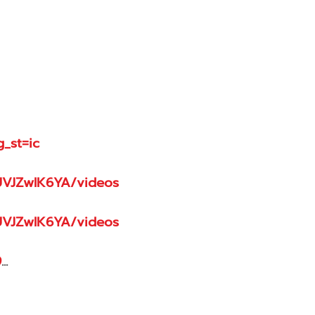
_st=ic
UVJZwlK6YA/videos
UVJZwlK6YA/videos
9
...