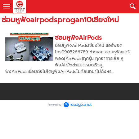
ซ่อมหูฟังairpodsprogan10เชียงใหม่
ซ่อมหูฟังAirPods
ซ่อมหูฟังAirPodsเชียงใหม่ แอร์พอด
โทร0905266789 ช่างเอก ซ่อมหูฟังแอร์
พอด(AirPods)ทุกรุ่น ทุกอาการเสีย หู
ฟังAirPodsแบตหมดเร็วหู
ฟังAirPodsเชื่อมต่อไม่ได้หูฟังAirPodsไมค์สนทนาไม่ดังหร...