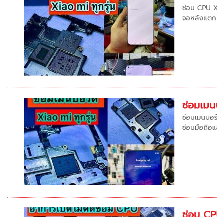
ซ่อม CPU Xi
จอหลังแตก แ
ซ่อมเมน
ซ่อมเมนบอร์
ซ่อมมือถือแ
ซ่อม CP