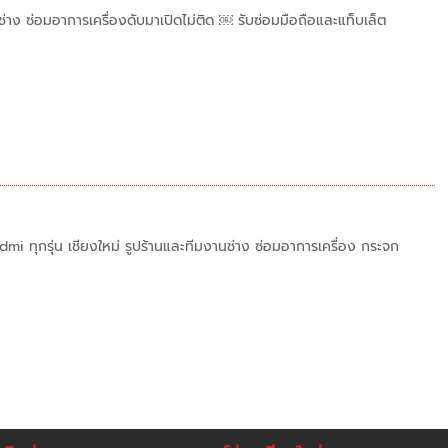
าง ซ่อมอาการเครื่องดับมาเปิดไม่ติด ￼ รับซ่อมมือถือและแท็บเล็ต
i ทุกรุ่น เชียงใหม่ รูปร้านและทีมงานช่าง ซ่อมอาการเครื่อง กระจก