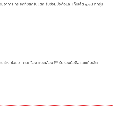
อมอาการ กระจกทัชสกรีนแตก รับซ่อมมือถือและแท็บเล็ต ipad ทุกรุ่น
านช่าง ซ่อมอาการเครื่อง แบตเสื่อม ￼ รับซ่อมมือถือและแท็บเล็ต