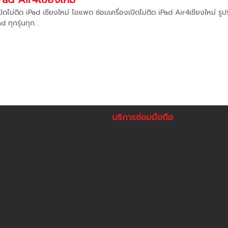
เปิดไม่ติด iPad เชียงใหม่ ไอแพด ซ่อมเครื่องเปิดไม่ติด iPad Air4เชียงใหม่ รู
 ทุกรุ่นทุก...
บริการซ่อมมือถือ