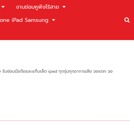
งานซ่อมหูฟังไร้สาย
Phone iPad Samsung
าง รับซ่อมมือถือและแท็บเล็ต ipad ทุกรุ่นทุกอาการเสีย จอแตก จอ