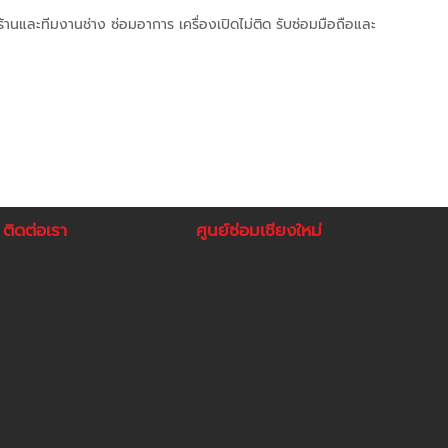
ปร้านและทีมงานช่าง ซ่อมอาการ เครื่องเปิดไม่ติด รับซ่อมมือถือและ
ติดต่อเรา
ศูนย์ซ่อมเชียงใหม่