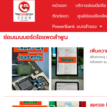
หน้าแรก
บริการซ่อมมือถือ
ติดต่อเรา
ศูนย์ซ่อมเชียงให
PowerBank แบตสำรอง
ซ่อมเมนบอร์ดไอแพดลำพูน
เพิ่มควา
เพิ่มความจุ
หลังแตก แบตเ
ลอกจอ I