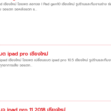
 เชียงใหม่ ไอแพด ลอกจอ I Pad gen10 เชียงใหม่ รูปร้านและทีมงานช่าง ซ่
ีย จอแตก จอหลังแตก แ...
แบต ipad pro เชียงใหม่
ipad เชียงใหม่ ไอแพด เปลี่ยนแบต ipad pro 10.5 เชียงใหม่ รูปร้านและทีมง
นทุกอาการเสีย จอแตก...
มจุ ipad pro 11 2018 เชียงใหม่