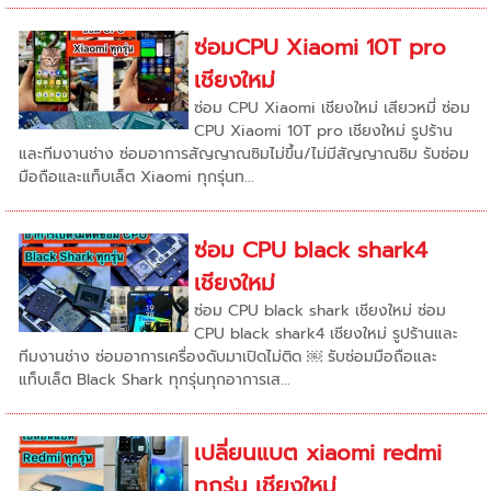
ซ่อมCPU Xiaomi 10T pro
เชียงใหม่
ซ่อม CPU Xiaomi เชียงใหม่ เสียวหมี่ ซ่อม
CPU Xiaomi 10T pro เชียงใหม่ รูปร้าน
และทีมงานช่าง ซ่อมอาการสัญญาณซิมไม่ขึ้น/ไม่มีสัญญาณซิม รับซ่อม
มือถือและแท็บเล็ต Xiaomi ทุกรุ่นท...
ซ่อม CPU black shark4
เชียงใหม่
ซ่อม CPU black shark เชียงใหม่ ซ่อม
CPU black shark4 เชียงใหม่ รูปร้านและ
ทีมงานช่าง ซ่อมอาการเครื่องดับมาเปิดไม่ติด ￼ รับซ่อมมือถือและ
แท็บเล็ต Black Shark ทุกรุ่นทุกอาการเส...
เปลี่ยนแบต xiaomi redmi
ทุกรุ่น เชียงใหม่