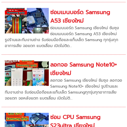
ซ่อมเมนบอร์ด Samsung
A53 เชียงใหม่
ซ่อมเมนบอร์ด Samsung เชียงใหม่ ซัมซุง
ซ่อมเมนบอร์ด Samsung A53 เชียงใหม่
รูปร้านและทีมงานช่าง รับซ่อมมือถือและแท็บเล็ต Samsung ทุกรุ่นทุก
อาการเสีย จอแตก แบตเสื่อม เปิดไม่ติด...
ลอกจอ Samsung Note10+
เชียงใหม่
ลอกจอ Samsung เชียงใหม่ ซัมซุง ลอกจอ
Samsung Note10+ เชียงใหม่ รูปร้านและ
ทีมงานช่าง รับซ่อมมือถือและแท็บเล็ต Samsungทุกรุ่นทุกอาการเสีย
จอแตก จอหลังแตก แบตเสื่อม เปิดไม่ติ...
ซ่อม CPU Samsung
S23ultra เชียงใหม่