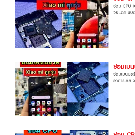
ซ่อม CPU Xi
จอแตก แบตเส
ซ่อมเมน
ซ่อมเมนบอร์
อาการเสีย จ
ซ่อม CP