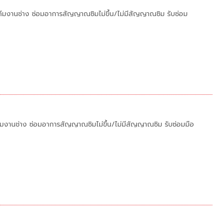
ะทีมงานช่าง ซ่อมอาการสัญญาณซิมไม่ขึ้น/ไม่มีสัญญาณซิม รับซ่อม
ทีมงานช่าง ซ่อมอาการสัญญาณซิมไม่ขึ้น/ไม่มีสัญญาณซิม รับซ่อมมือ