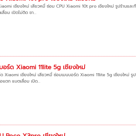
aomi เชียงใหม่ เสียวหมี่ ซ่อม CPU Xiaomi 10t pro เชียงใหม่ รูปร้านและที
ื่อม เปิดไม่ติด ชา...
บอร์ด Xiaomi 11lite 5g เชียงใหม่
ด Xiaomi เชียงใหม่ เสียวหมี่ ซ่อมเมนบอร์ด Xiaomi 11lite 5g เชียงใหม่ รูป
อแตก แบตเสื่อม เปิด...
U Poco X3pro เชียงใหม่