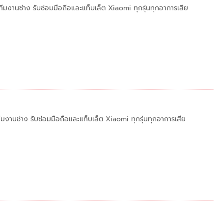
ทีมงานช่าง รับซ่อมมือถือและแท็บเล็ต Xiaomi ทุกรุ่นทุกอาการเสีย
มงานช่าง รับซ่อมมือถือและแท็บเล็ต Xiaomi ทุกรุ่นทุกอาการเสีย