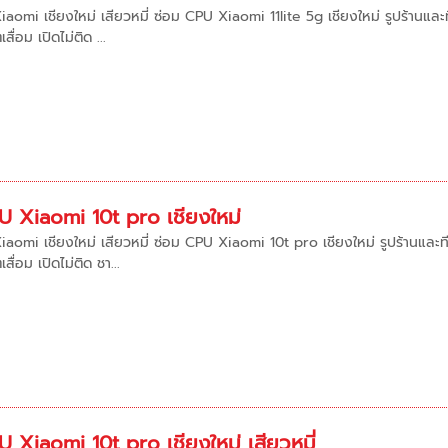
aomi เชียงใหม่ เสียวหมี่ ซ่อม CPU Xiaomi 11lite 5g เชียงใหม่ รูปร้านและ
่อม เปิดไม่ติด ...
U Xiaomi 10t pro เชียงใหม่
aomi เชียงใหม่ เสียวหมี่ ซ่อม CPU Xiaomi 10t pro เชียงใหม่ รูปร้านและที
ื่อม เปิดไม่ติด ชา...
U Xiaomi 10t pro เชียงใหม่ เสียวหมี่