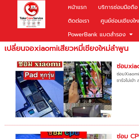
หน้าแรก
บริการซ่อมมือถือ
ติดต่อเรา
ศูนย์ซ่อมเชียงให
PowerBank แบตสำรอง
เปลี่ยนจอxiaomiเสียวหมี่เชียงใหม่ลำพูน
ซ่อมxiao
ซ่อมXiaomi 
ชาร์จไม่เข้า
ซ่อม CPU