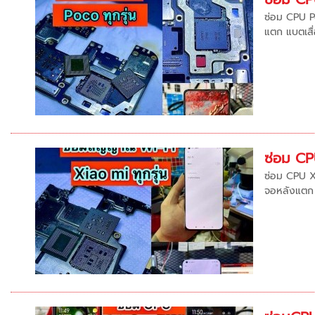
ซ่อม CPU Po
แตก แบตเสื่อ
ซ่อม CP
ซ่อม CPU Xi
จอหลังแตก แ