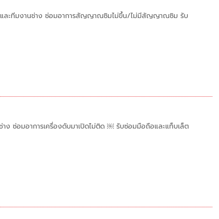
านและทีมงานช่าง ซ่อมอาการสัญญาณซิมไม่ขึ้น/ไม่มีสัญญาณซิม รับ
าง ซ่อมอาการเครื่องดับมาเปิดไม่ติด ￼ รับซ่อมมือถือและแท็บเล็ต