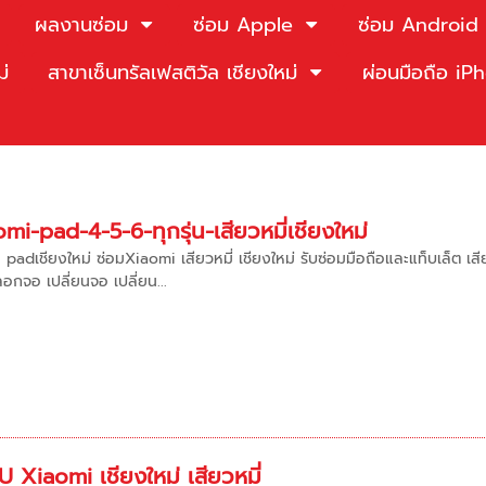
ผลงานซ่อม
ซ่อม Apple
ซ่อม Android
ม่
สาขาเซ็นทรัลเฟสติวัล เชียงใหม่
ผ่อนมือถือ i
mi-pad-4-5-6-ทุกรุ่น-เสียวหมี่เชียงใหม่
padเชียงใหม่ ซ่อมXiaomi เสียวหมี่ เชียงใหม่ รับซ่อมมือถือและแท็บเล็ต เสี
 ลอกจอ เปลี่ยนจอ เปลี่ยน...
 Xiaomi เชียงใหม่ เสียวหมี่