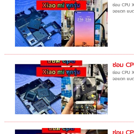
ซ่อม CPU Xi
จอแตก แบตเสื
ซ่อม CP
ซ่อม CPU Xi
จอแตก แบตเส
ซ่อม CP