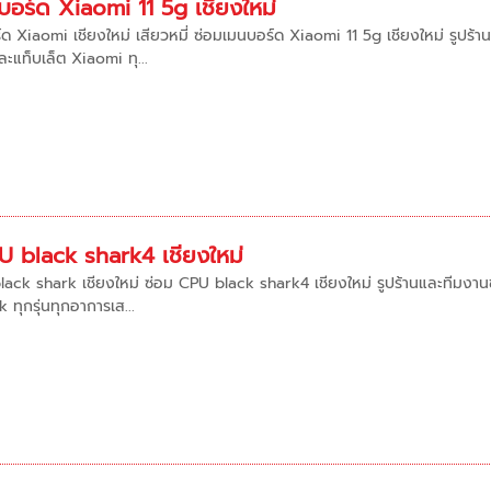
บอร์ด Xiaomi 11 5g เชียงใหม่
ด Xiaomi เชียงใหม่ เสียวหมี่ ซ่อมเมนบอร์ด Xiaomi 11 5g เชียงใหม่ รูปร้
ละแท็บเล็ต Xiaomi ทุ...
U black shark4 เชียงใหม่
ack shark เชียงใหม่ ซ่อม CPU black shark4 เชียงใหม่ รูปร้านและทีมงานช่
 ทุกรุ่นทุกอาการเส...