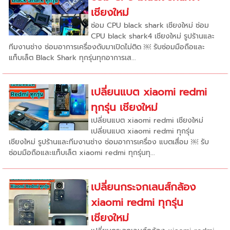
เชียงใหม่
ซ่อม CPU black shark เชียงใหม่ ซ่อม
CPU black shark4 เชียงใหม่ รูปร้านและ
ทีมงานช่าง ซ่อมอาการเครื่องดับมาเปิดไม่ติด ￼ รับซ่อมมือถือและ
แท็บเล็ต Black Shark ทุกรุ่นทุกอาการเส...
เปลี่ยนแบต xiaomi redmi
ทุกรุ่น เชียงใหม่
เปลี่ยนแบต xiaomi redmi เชียงใหม่
เปลี่ยนแบต xiaomi redmi ทุกรุ่น
เชียงใหม่ รูปร้านและทีมงานช่าง ซ่อมอาการเครื่อง แบตเสื่อม ￼ รับ
ซ่อมมือถือและแท็บเล็ต xiaomi redmi ทุกรุ่นทุ...
เปลี่ยนกระจกเลนส์กล้อง
xiaomi redmi ทุกรุ่น
เชียงใหม่