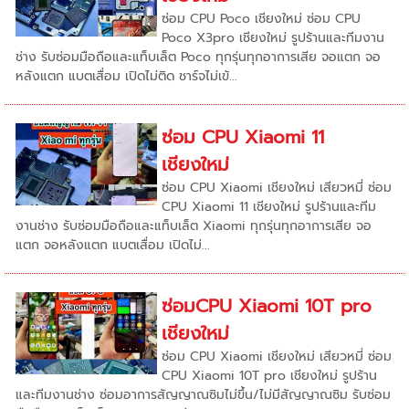
ซ่อม CPU Poco เชียงใหม่ ซ่อม CPU
Poco X3pro เชียงใหม่ รูปร้านและทีมงาน
ช่าง รับซ่อมมือถือและแท็บเล็ต Poco ทุกรุ่นทุกอาการเสีย จอแตก จอ
หลังแตก แบตเสื่อม เปิดไม่ติด ชาร์จไม่เข้...
ซ่อม CPU Xiaomi 11
เชียงใหม่
ซ่อม CPU Xiaomi เชียงใหม่ เสียวหมี่ ซ่อม
CPU Xiaomi 11 เชียงใหม่ รูปร้านและทีม
งานช่าง รับซ่อมมือถือและแท็บเล็ต Xiaomi ทุกรุ่นทุกอาการเสีย จอ
แตก จอหลังแตก แบตเสื่อม เปิดไม่...
ซ่อมCPU Xiaomi 10T pro
เชียงใหม่
ซ่อม CPU Xiaomi เชียงใหม่ เสียวหมี่ ซ่อม
CPU Xiaomi 10T pro เชียงใหม่ รูปร้าน
และทีมงานช่าง ซ่อมอาการสัญญาณซิมไม่ขึ้น/ไม่มีสัญญาณซิม รับซ่อม