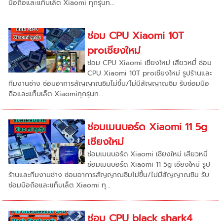
มือถือและแท็บเล็ต Xiaomi ทุกรุ่นท...
ซ่อม CPU Xiaomi 10T
proเชียงใหม่
ซ่อม CPU Xiaomi เชียงใหม่ เสียวหมี่ ซ่อม
CPU Xiaomi 10T proเชียงใหม่ รูปร้านและ
ทีมงานช่าง ซ่อมอาการสัญญาณซิมไม่ขึ้น/ไม่มีสัญญาณซิม รับซ่อมมือ
ถือและแท็บเล็ต Xiaomiทุกรุ่นท...
ซ่อมเมนบอร์ด Xiaomi 11 5g
เชียงใหม่
ซ่อมเมนบอร์ด Xiaomi เชียงใหม่ เสียวหมี่
ซ่อมเมนบอร์ด Xiaomi 11 5g เชียงใหม่ รูป
ร้านและทีมงานช่าง ซ่อมอาการสัญญาณซิมไม่ขึ้น/ไม่มีสัญญาณซิม รับ
ซ่อมมือถือและแท็บเล็ต Xiaomi ทุ...
ซ่อม CPU black shark4