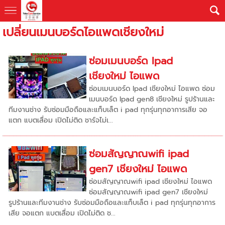
เปลี่ยนเมนบอร์ดไอแพดเชียงใหม่
ซ่อมเมนบอร์ด Ipad
เชียงใหม่ ไอแพด
ซ่อมเมนบอร์ด Ipad เชียงใหม่ ไอแพด ซ่อม
เมนบอร์ด Ipad gen8 เชียงใหม่ รูปร้านและ
ทีมงานช่าง รับซ่อมมือถือและแท็บเล็ต i pad ทุกรุ่นทุกอาการเสีย จอ
แตก แบตเสื่อม เปิดไม่ติด ชาร์จไม่เ...
ซ่อมสัญญาณwifi ipad
gen7 เชียงใหม่ ไอแพด
ซ่อมสัญญาณwifi ipad เชียงใหม่ ไอแพด
ซ่อมสัญญาณwifi ipad gen7 เชียงใหม่
รูปร้านและทีมงานช่าง รับซ่อมมือถือและแท็บเล็ต i pad ทุกรุ่นทุกอาการ
เสีย จอแตก แบตเสื่อม เปิดไม่ติด ช...