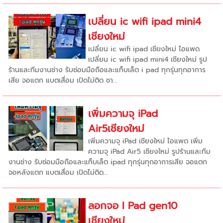
เปลี่ยน ic wifi ipad mini4
เชียงใหม่
เปลี่ยน ic wifi ipad เชียงใหม่ ไอแพด
เปลี่ยน ic wifi ipad mini4 เชียงใหม่ รูป
ร้านและทีมงานช่าง รับซ่อมมือถือและแท็บเล็ต i pad ทุกรุ่นทุกอาการ
เสีย จอแตก แบตเสื่อม เปิดไม่ติด ชา...
เพิ่มความจุ iPad
Air5เชียงใหม่
เพิ่มความจุ iPad เชียงใหม่ ไอแพด เพิ่ม
ความจุ iPad Air5 เชียงใหม่ รูปร้านและทีม
งานช่าง รับซ่อมมือถือและแท็บเล็ต ipad ทุกรุ่นทุกอาการเสีย จอแตก
จอหลังแตก แบตเสื่อม เปิดไม่ติด...
ลอกจอ I Pad gen10
เชียงใหม่