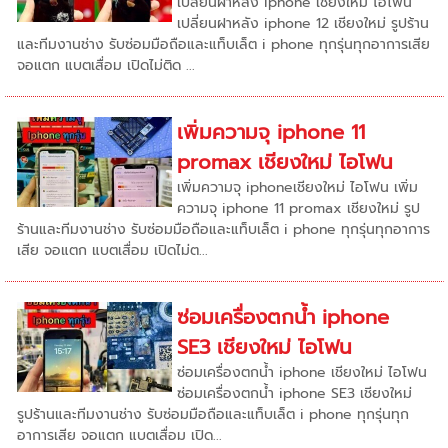
เปลี่ยนฝาหลัง iphone เชียงใหม่ ไอโฟน
เปลี่ยนฝาหลัง iphone 12 เชียงใหม่ รูปร้าน
และทีมงานช่าง รับซ่อมมือถือและแท็บเล็ต i phone ทุกรุ่นทุกอาการเสีย
จอแตก แบตเสื่อม เปิดไม่ติด ...
เพิ่มความจุ iphone 11
promax เชียงใหม่ ไอโฟน
เพิ่มความจุ iphoneเชียงใหม่ ไอโฟน เพิ่ม
ความจุ iphone 11 promax เชียงใหม่ รูป
ร้านและทีมงานช่าง รับซ่อมมือถือและแท็บเล็ต i phone ทุกรุ่นทุกอาการ
เสีย จอแตก แบตเสื่อม เปิดไม่ต...
ซ่อมเครื่องตกน้ำ iphone
SE3 เชียงใหม่ ไอโฟน
ซ่อมเครื่องตกน้ำ iphone เชียงใหม่ ไอโฟน
ซ่อมเครื่องตกน้ำ iphone SE3 เชียงใหม่
รูปร้านและทีมงานช่าง รับซ่อมมือถือและแท็บเล็ต i phone ทุกรุ่นทุก
อาการเสีย จอแตก แบตเสื่อม เปิด...