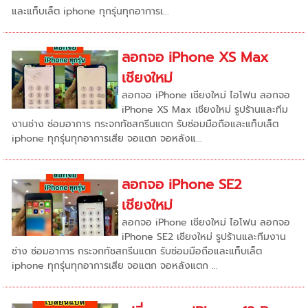
และแท็บเล็ต iphone ทุกรุ่นทุกอาการเ...
ลอกจอ iPhone XS Max
เชียงใหม่
ลอกจอ iPhone เชียงใหม่ ไอโฟน ลอกจอ
iPhone XS Max เชียงใหม่ รูปร้านและทีม
งานช่าง ซ่อมอาการ กระจกทัชสกรีนแตก รับซ่อมมือถือและแท็บเล็ต
iphone ทุกรุ่นทุกอาการเสีย จอแตก จอหลังแ...
ลอกจอ iPhone SE2
เชียงใหม่
ลอกจอ iPhone เชียงใหม่ ไอโฟน ลอกจอ
iPhone SE2 เชียงใหม่ รูปร้านและทีมงาน
ช่าง ซ่อมอาการ กระจกทัชสกรีนแตก รับซ่อมมือถือและแท็บเล็ต
iphone ทุกรุ่นทุกอาการเสีย จอแตก จอหลังแตก ...