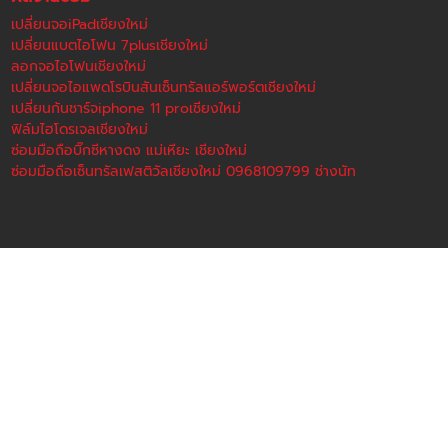
เปลี่ยนจอiPadเชียงใหม่
เปลี่ยนแบตไอโฟน 7plusเชียงใหม่
ลอกจอไอโฟนเชียงใหม่
เปลี่ยนจอไอแพดโรบินสันเซ็นทรัลแอร์พอร์ตเชียงใหม่
เปลี่ยนก้นชาร์จiphone 11 proเชียงใหม่
ฟิล์มไฮโดรเจลเชียงใหม่
ซ่อมมือถือบิ๊กซีหางดง แม่เหียะ เชียงใหม่
ซ่อมมือถือเซ็นทรัลเฟสติวัลเชียงใหม่ 0968109799 ช่างนัท