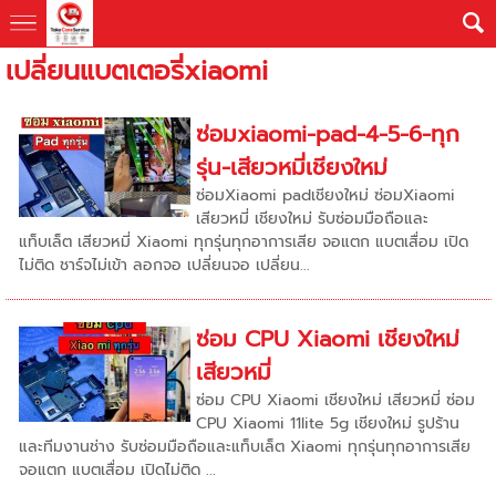
เปลี่ยนแบตเตอรี่xiaomi
ซ่อมxiaomi-pad-4-5-6-ทุก
รุ่น-เสียวหมี่เชียงใหม่
ซ่อมXiaomi padเชียงใหม่ ซ่อมXiaomi
เสียวหมี่ เชียงใหม่ รับซ่อมมือถือและ
แท็บเล็ต เสียวหมี่ Xiaomi ทุกรุ่นทุกอาการเสีย จอแตก แบตเสื่อม เปิด
ไม่ติด ชาร์จไม่เข้า ลอกจอ เปลี่ยนจอ เปลี่ยน...
ซ่อม CPU Xiaomi เชียงใหม่
เสียวหมี่
ซ่อม CPU Xiaomi เชียงใหม่ เสียวหมี่ ซ่อม
CPU Xiaomi 11lite 5g เชียงใหม่ รูปร้าน
และทีมงานช่าง รับซ่อมมือถือและแท็บเล็ต Xiaomi ทุกรุ่นทุกอาการเสีย
จอแตก แบตเสื่อม เปิดไม่ติด ...