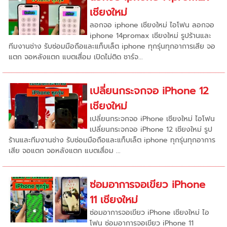
เชียงใหม่
ลอกจอ iphone เชียงใหม่ ไอโฟน ลอกจอ
iphone 14promax เชียงใหม่ รูปร้านและ
ทีมงานช่าง รับซ่อมมือถือและแท็บเล็ต iphone ทุกรุ่นทุกอาการเสีย จอ
แตก จอหลังแตก แบตเสื่อม เปิดไม่ติด ชาร์จ...
เปลี่ยนกระจกจอ iPhone 12
เชียงใหม่
เปลี่ยนกระจกจอ iPhone เชียงใหม่ ไอโฟน
เปลี่ยนกระจกจอ iPhone 12 เชียงใหม่ รูป
ร้านและทีมงานช่าง รับซ่อมมือถือและแท็บเล็ต iphone ทุกรุ่นทุกอาการ
เสีย จอแตก จอหลังแตก แบตเสื่อม ...
ซ่อมอาการจอเขียว iPhone
11 เชียงใหม่
ซ่อมอาการจอเขียว iPhone เชียงใหม่ ไอ
โฟน ซ่อมอาการจอเขียว iPhone 11