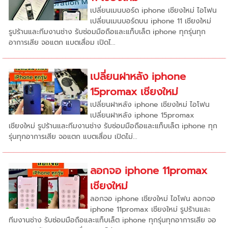
เปลี่ยนเมนบอร์ด iphone เชียงใหม่ ไอโฟน
เปลี่ยนเมนบอร์ดบน iphone 11 เชียงใหม่
รูปร้านและทีมงานช่าง รับซ่อมมือถือและแท็บเล็ต iphone ทุกรุ่นทุก
อาการเสีย จอแตก แบตเสื่อม เปิดไ...
เปลี่ยนฝาหลัง iphone
15promax เชียงใหม่
เปลี่ยนฝาหลัง iphone เชียงใหม่ ไอโฟน
เปลี่ยนฝาหลัง iphone 15promax
เชียงใหม่ รูปร้านและทีมงานช่าง รับซ่อมมือถือและแท็บเล็ต iphone ทุก
รุ่นทุกอาการเสีย จอแตก แบตเสื่อม เปิดไม่...
ลอกจอ iphone 11promax
เชียงใหม่
ลอกจอ iphone เชียงใหม่ ไอโฟน ลอกจอ
iphone 11promax เชียงใหม่ รูปร้านและ
ทีมงานช่าง รับซ่อมมือถือและแท็บเล็ต iphone ทุกรุ่นทุกอาการเสีย จอ