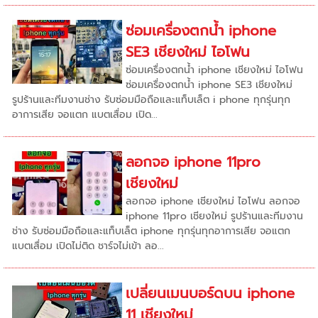
ซ่อมเครื่องตกน้ำ iphone
SE3 เชียงใหม่ ไอโฟน
ซ่อมเครื่องตกน้ำ iphone เชียงใหม่ ไอโฟน
ซ่อมเครื่องตกน้ำ iphone SE3 เชียงใหม่
รูปร้านและทีมงานช่าง รับซ่อมมือถือและแท็บเล็ต i phone ทุกรุ่นทุก
อาการเสีย จอแตก แบตเสื่อม เปิด...
ลอกจอ iphone 11pro
เชียงใหม่
ลอกจอ iphone เชียงใหม่ ไอโฟน ลอกจอ
iphone 11pro เชียงใหม่ รูปร้านและทีมงาน
ช่าง รับซ่อมมือถือและแท็บเล็ต iphone ทุกรุ่นทุกอาการเสีย จอแตก
แบตเสื่อม เปิดไม่ติด ชาร์จไม่เข้า ลอ...
เปลี่ยนเมนบอร์ดบน iphone
11 เชียงใหม่