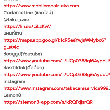
https://www.mobilerepair-eka.com
ติดต่อทางLine (แอดไลน์)
@take_care
https://lin.ee/ciLzKwV
แผนที่ร้าน
https://maps.app.goo.gl/k1cR5eaYwjsWMybc6?
g_st=ic
ช่องยูทูป(Youtube)
https://www.youtube.com/.../UCp0388gi6AyppU
ช่องTikTok(ติ๊กต็อก)
https://www.youtube.com/.../UCp0388gi6AyppU
instagram
https://www.instagram.com/takecareservice999
..
Lamon8
https://s.lemon8-app.com/s/kRQFdjsrQR